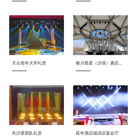
学…
厅…
天台老年大学礼堂
银川星星（沙漠）酒店
露…
长沙某部队礼堂
延年酒店福润店宴会厅